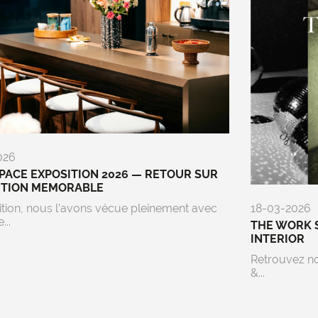
026
ACE EXPOSITION 2026 — RETOUR SUR
ITION MEMORABLE
ition, nous l’avons vécue pleinement avec
18-03-2026
...
THE WORK 
INTERIOR
Retrouvez n
&...