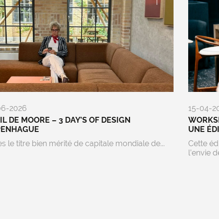
06-2026
15-04-2
EIL DE MOORE – 3 DAY’S OF DESIGN
WORKSP
PENHAGUE
UNE ÉD
s le titre bien mérité de capitale mondiale de...
Cette éd
l’envie de