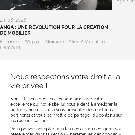
Après le
23-06-2026
ANGA : UNE RÉVOLUTION POUR LA CRÉATION
DE MOBILIER
Fondée en 2019 par Alexandre Alimi & Valentine
Harcourt,...
Nous respectons votre droit à la
vie privée !
Nous utilisons des cookies pour améliorer votre
expérience sur notre site. Ils nous aident à améliorer la
performance du site, à vous présenter des contenus
pertinents et vous permettre de partager du contenu sur
REJOIGNEZ-NOUS
les réseaux sociaux.
CONTACTEZ-NOUS
Vous pouvez accepter tous les cookies ou configurer vos
NEWSLETTER
préférences dans la section «
paramètres des cookies
»