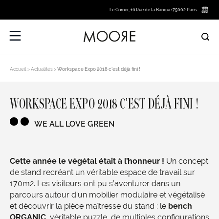
Le Corner, 16 Rue de la Banque 75002 Paris
Accueil
Actualités
Workspace Expo 2018 c’est déjà fini !
WORKSPACE EXPO 2018 C’EST DÉJÀ FINI !
WE ALL LOVE GREEN
Cette année le végétal était à l’honneur !
Un concept
de stand recréant un véritable espace de travail sur
170m2. Les visiteurs ont pu s’aventurer dans un
parcours autour d’un mobilier modulaire et végétalisé
et découvrir la pièce maîtresse du stand : le
bench
ORGANIC
, véritable puzzle, de multiples configurations