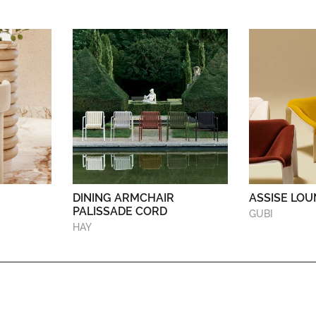
DINING ARMCHAIR
ASSISE LOU
PALISSADE CORD
GUBI
HAY