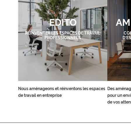
EDITO
AM
RÉINVENTER LES ESPACES DE TRAVAIL
CO
PROFESSIONNELS
D'E
Nous aménageons et réinventons les espaces
Des aménag
de travail en entreprise
pour un envi
de vos atten