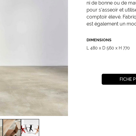
ni de bonne ou de mauva
pour s’asseoir et util
comptoir élevé. Fabriq
est également un mod
DIMENSIONS
L 480 x D 560 x H 770
FICHE 