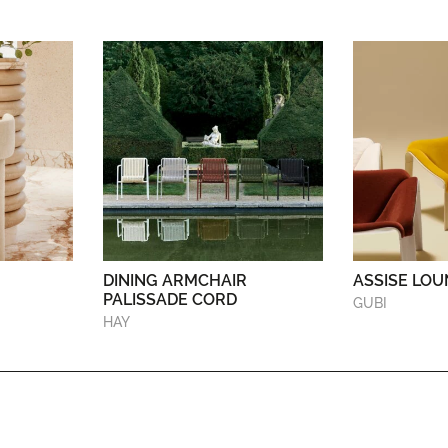
DINING ARMCHAIR
ASSISE LOU
PALISSADE CORD
GUBI
HAY