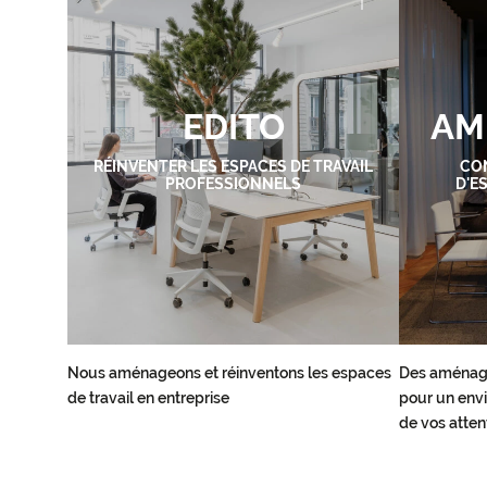
EDITO
AM
RÉINVENTER LES ESPACES DE TRAVAIL
CO
PROFESSIONNELS
D'E
Nous aménageons et réinventons les espaces
Des aménag
de travail en entreprise
pour un envi
de vos atten