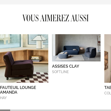
VOUS AIMEREZ AUSSI
ASSISES CLAY
SOFTLINE
FAUTEUIL LOUNGE
TA
AMANDA
COL
HAY