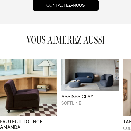
CONTACTEZ-NOUS
VOUS AIMEREZ AUSSI
ASSISES CLAY
SOFTLINE
FAUTEUIL LOUNGE
TA
AMANDA
COL