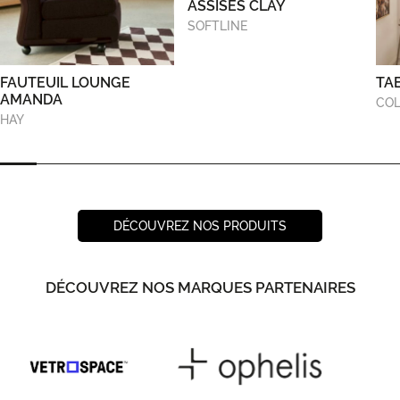
ASSISES CLAY
SOFTLINE
FAUTEUIL LOUNGE
TA
AMANDA
COL
HAY
DÉCOUVREZ NOS PRODUITS
DÉCOUVREZ NOS MARQUES PARTENAIRES