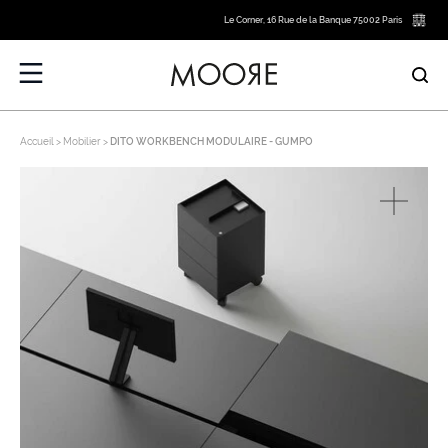
Le Corner, 16 Rue de la Banque 75002 Paris
Accueil
Mobilier
DITO WORKBENCH MODULAIRE - GUMPO