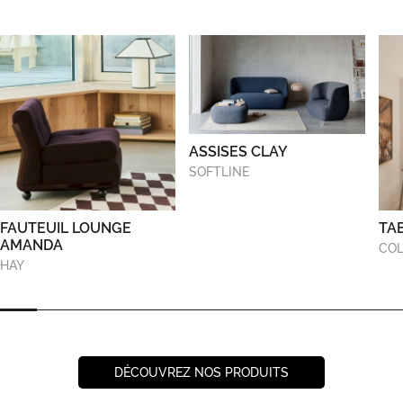
ASSISES CLAY
SOFTLINE
FAUTEUIL LOUNGE
TA
AMANDA
COL
HAY
DÉCOUVREZ NOS PRODUITS