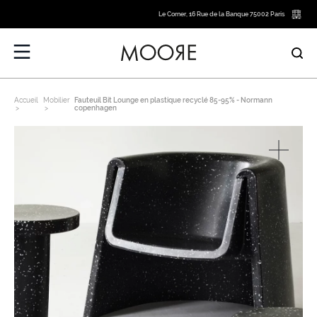
Le Corner, 16 Rue de la Banque 75002 Paris
Accueil
Mobilier
Fauteuil Bit Lounge en plastique recyclé 85-95% - Normann
copenhagen