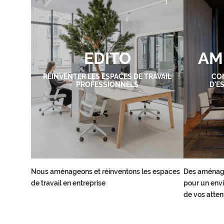
EDITO
AM
RÉINVENTER LES ESPACES DE TRAVAIL
CO
PROFESSIONNELS
D'E
Nous aménageons et réinventons les espaces
Des aménag
de travail en entreprise
pour un envi
de vos atten