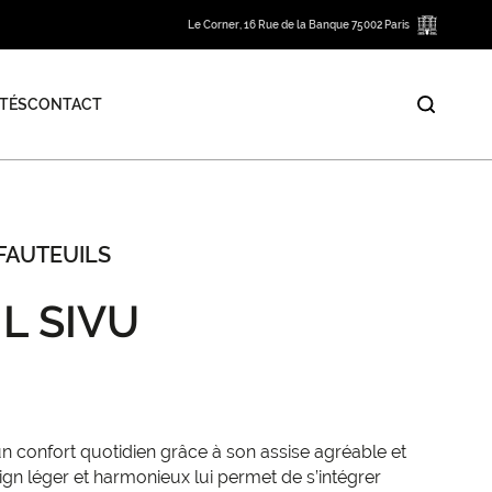
Le Corner, 16 Rue de la Banque 75002 Paris
TÉS
CONTACT
FAUTEUILS
L SIVU
 un confort quotidien grâce à son assise agréable et
ign léger et harmonieux lui permet de s’intégrer