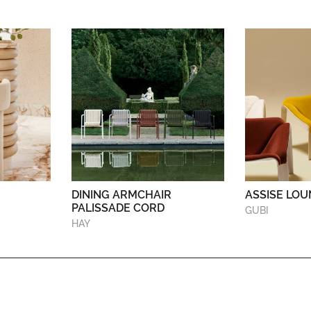
DINING ARMCHAIR
ASSISE LOU
PALISSADE CORD
GUBI
HAY