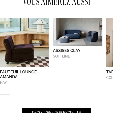
VOUS AIMEREZ AUSSI
ASSISES CLAY
SOFTLINE
FAUTEUIL LOUNGE
TA
AMANDA
COL
HAY
DÉCOUVREZ NOS PRODUITS