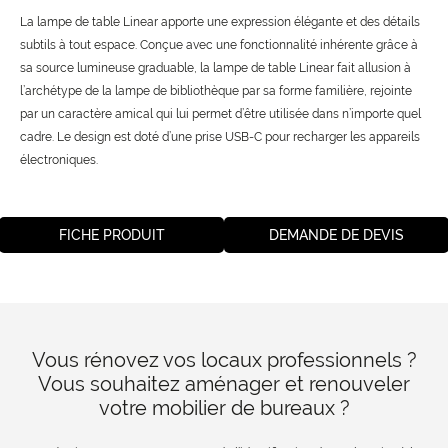
La lampe de table Linear apporte une expression élégante et des détails
subtils à tout espace. Conçue avec une fonctionnalité inhérente grâce à
sa source lumineuse graduable, la lampe de table Linear fait allusion à
l’archétype de la lampe de bibliothèque par sa forme familière, rejointe
par un caractère amical qui lui permet d’être utilisée dans n’importe quel
cadre. Le design est doté d’une prise USB-C pour recharger les appareils
électroniques.
FICHE PRODUIT
DEMANDE DE DEVIS
Vous rénovez vos locaux professionnels ?
Vous souhaitez aménager et renouveler
votre mobilier de bureaux ?