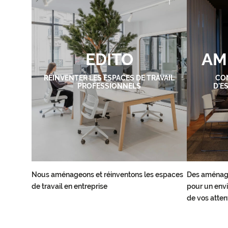
EDITO
AM
RÉINVENTER LES ESPACES DE TRAVAIL
CO
PROFESSIONNELS
D'E
Nous aménageons et réinventons les espaces
Des aménag
de travail en entreprise
pour un envi
de vos atten