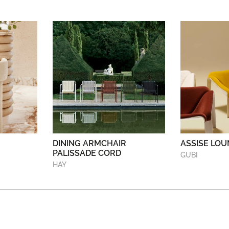
DINING ARMCHAIR
ASSISE LOU
PALISSADE CORD
GUBI
HAY