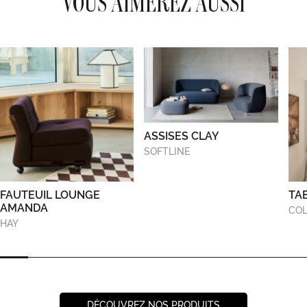
VOUS AIMEREZ AUSSI
ASSISES CLAY
SOFTLINE
FAUTEUIL LOUNGE
TA
AMANDA
COL
HAY
DÉCOUVREZ NOS PRODUITS