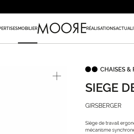
PERTISES
MOBILIER
RÉALISATIONS
ACTUALI
CHAISES & 
SIEGE D
GIRSBERGER
Siège de travail ergo
mécanisme synchrone a