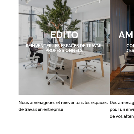
EDITO
AM
RÉINVENTER LES ESPACES DE TRAVAIL
CO
PROFESSIONNELS
D'E
Nous aménageons et réinventons les espaces
Des aménag
de travail en entreprise
pour un envi
de vos atten