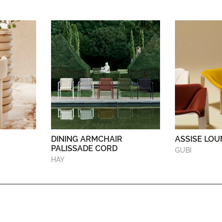
DINING ARMCHAIR
ASSISE LOU
PALISSADE CORD
GUBI
HAY