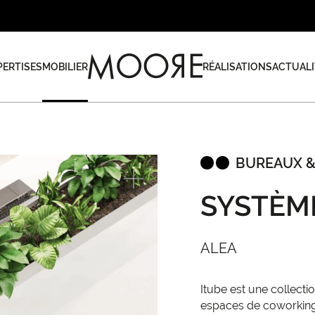
PERTISES
MOBILIER
RÉALISATIONS
ACTUALI
BUREAUX &
SYSTÈM
ALEA
Itube est une collecti
espaces de coworking.