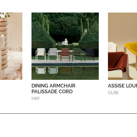
DINING ARMCHAIR
ASSISE LOU
PALISSADE CORD
GUBI
HAY