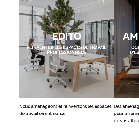
EDITO
AM
RÉINVENTER LES ESPACES DE TRAVAIL
CO
PROFESSIONNELS
D'E
Nous aménageons et réinventons les espaces
Des aménag
de travail en entreprise
pour un envi
de vos atten