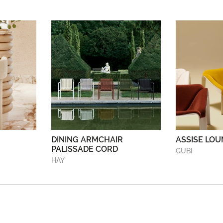
DINING ARMCHAIR
ASSISE LOU
PALISSADE CORD
GUBI
HAY