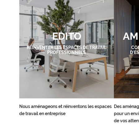
EDITO
AM
RÉINVENTER LES ESPACES DE TRAVAIL
CO
PROFESSIONNELS
D'E
Nous aménageons et réinventons les espaces
Des aménag
de travail en entreprise
pour un envi
de vos atten