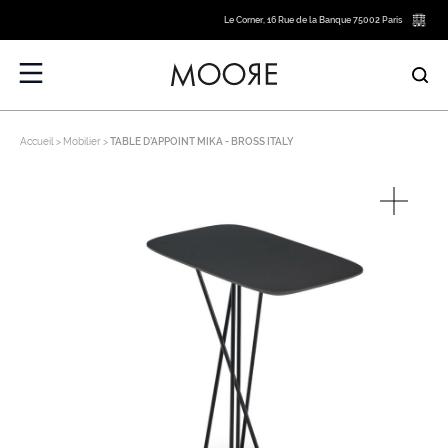
Le Corner, 16 Rue de la Banque 75002 Paris
Accueil
Mobilier
TABLE D’APPOINT MIKA - BROSS ITALY