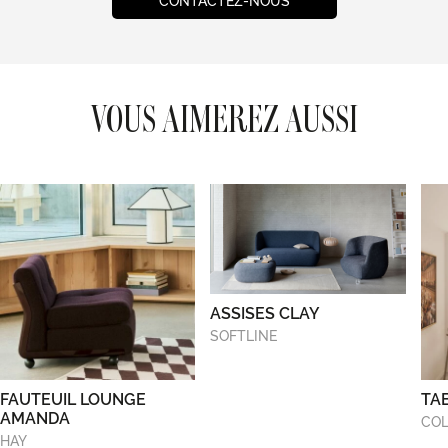
CONTACTEZ-NOUS
VOUS AIMEREZ AUSSI
ASSISES CLAY
SOFTLINE
FAUTEUIL LOUNGE
TA
AMANDA
COL
HAY