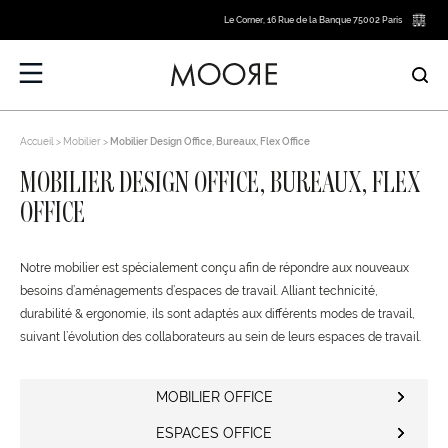
Le Corner, 16 Rue de la Banque 75002 Paris
Accueil
Mobilier
Mobilier Design Office, Bureaux, Flex Office
MOBILIER DESIGN OFFICE, BUREAUX, FLEX
OFFICE
Notre mobilier est spécialement conçu afin de répondre aux nouveaux
besoins d’aménagements d’espaces de travail. Alliant technicité,
durabilité & ergonomie, ils sont adaptés aux différents modes de travail,
suivant l’évolution des collaborateurs au sein de leurs espaces de travail.
MOBILIER OFFICE
ESPACES OFFICE