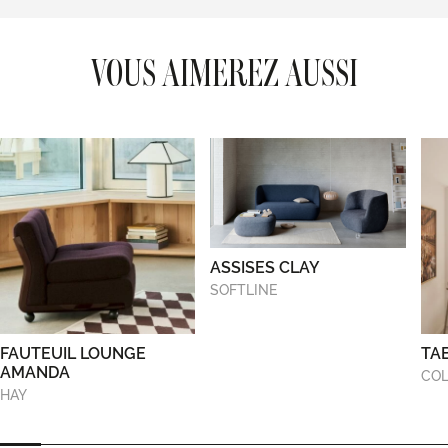
VOUS AIMEREZ AUSSI
ASSISES CLAY
SOFTLINE
FAUTEUIL LOUNGE
TA
AMANDA
COL
HAY