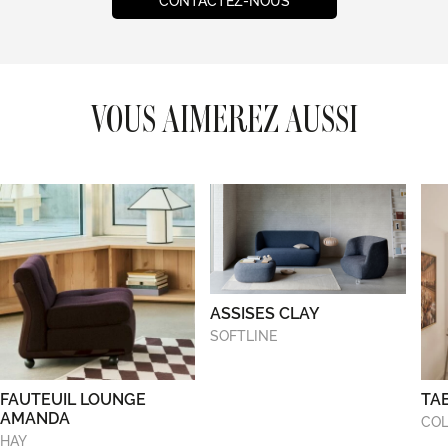
CONTACTEZ-NOUS
VOUS AIMEREZ AUSSI
ASSISES CLAY
SOFTLINE
FAUTEUIL LOUNGE
TA
AMANDA
COL
HAY