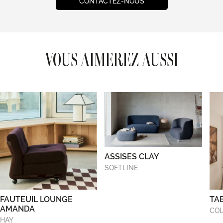
CONTACTEZ-NOUS
VOUS AIMEREZ AUSSI
ASSISES CLAY
SOFTLINE
FAUTEUIL LOUNGE
TA
AMANDA
COL
HAY