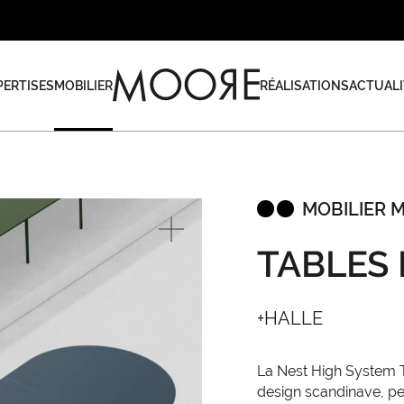
PERTISES
MOBILIER
RÉALISATIONS
ACTUALI
MOBILIER 
TABLES
+HALLE
La Nest High System T
design scandinave, pe