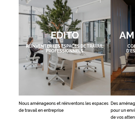
EDITO
AM
RÉINVENTER LES ESPACES DE TRAVAIL
CO
PROFESSIONNELS
D'E
Nous aménageons et réinventons les espaces
Des aménag
de travail en entreprise
pour un envi
de vos atten