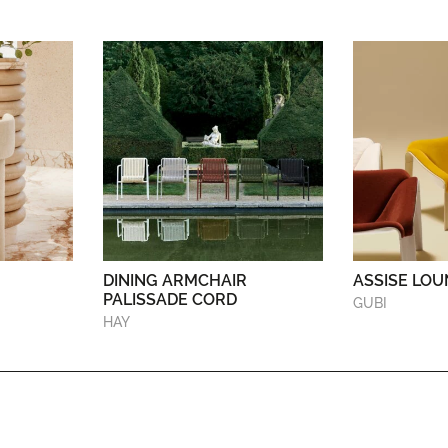
DINING ARMCHAIR
ASSISE LOU
PALISSADE CORD
GUBI
HAY