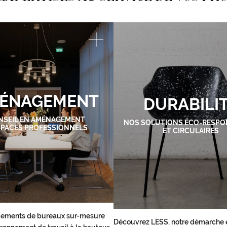
ÉNAGEMENT
DURABILI
NSEIL EN AMÉNAGEMENT
NOS SOLUTIONS ÉCO-RESPO
SPACES PROFESSIONNELS
ET CIRCULAIRES
ements de bureaux sur-mesure
Découvrez LESS, notre démarche 