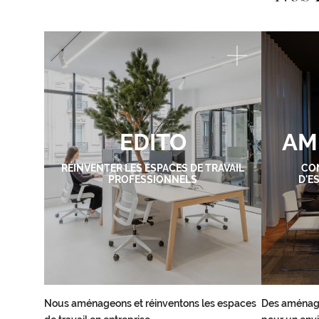
EDITO
AM
RÉINVENTER LES ESPACES DE TRAVAIL
CO
PROFESSIONNELS
D'E
Nous aménageons et réinventons les espaces
Des aménag