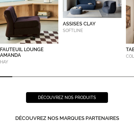
ASSISES CLAY
SOFTLINE
FAUTEUIL LOUNGE
TA
AMANDA
COL
HAY
DÉCOUVREZ NOS PRODUITS
DÉCOUVREZ NOS MARQUES PARTENAIRES