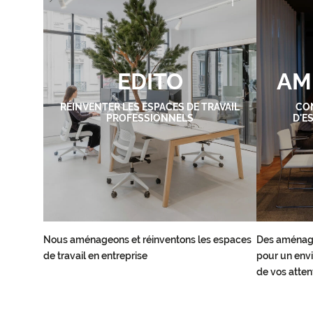
EDITO
AM
RÉINVENTER LES ESPACES DE TRAVAIL
CO
PROFESSIONNELS
D'E
Nous aménageons et réinventons les espaces
Des aménag
de travail en entreprise
pour un envi
de vos atten