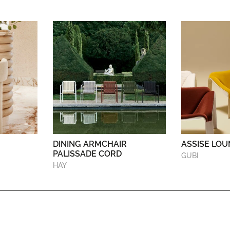
DINING ARMCHAIR
ASSISE LOU
PALISSADE CORD
GUBI
HAY