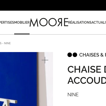
PERTISES
MOBILIER
RÉALISATIONS
ACTUALI
S - NINE
CHAISES & 
CHAISE 
ACCOUD
NINE