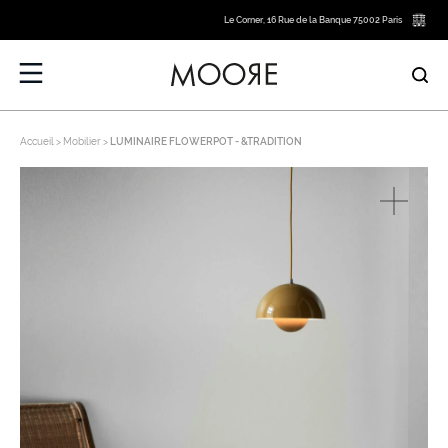
Le Corner, 16 Rue de la Banque 75002 Paris
Accueil
Mobilier
LUMINAIRE FLOWERPOT - &TRADITION