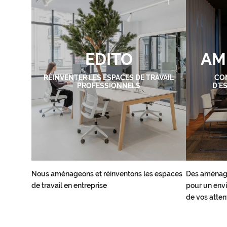
EDITO
AM
RÉINVENTER LES ESPACES DE TRAVAIL
CO
PROFESSIONNELS
D'E
Nous aménageons et réinventons les espaces
Des aménag
de travail en entreprise
pour un envi
de vos atten