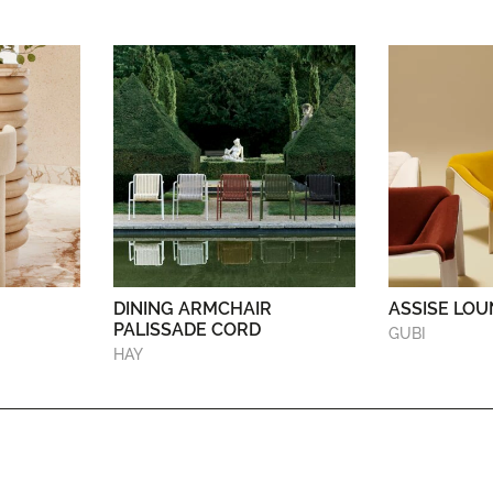
DINING ARMCHAIR
ASSISE LOU
PALISSADE CORD
GUBI
HAY