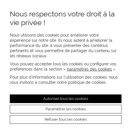
Nous respectons votre droit à la
vie privée !
Nous utilisons des cookies pour améliorer votre
expérience sur notre site. Ils nous aident à améliorer la
performance du site, à vous présenter des contenus
pertinents et vous permettre de partager du contenu sur
REJOIGNEZ-NOUS
les réseaux sociaux.
CONTACTEZ-NOUS
Vous pouvez accepter tous les cookies ou configurer vos
NEWSLETTER
préférences dans la section «
paramètres des cookies
»
Recevez les actualités MOORE en exclusivité
Pour plus d’informations sur l’utilisation des cookies, nous
vous invitons à consulter notre politique de cookies.
Autoriser tous les cookies
Paramétrer les cookies
Refuser tous les cookies
Mentions légales
Crédits photos
CGU
Paramètres des cookies
© 2026 MOORE