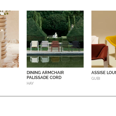
DINING ARMCHAIR
ASSISE LOU
PALISSADE CORD
GUBI
HAY